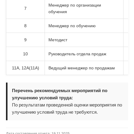
Менеджер по организации
7
обучения
8
Менеджер по обучению
9
Методист
10
Руководитель отдела продаж
Контакты
11А, 12А(11А)
Ведущий менеджер по продажам
СВЯЖИТЕСЬ С НАМИ
УДОБНЫМ ДЛЯ ВАС СПОСОБОМ
Перечень рекомендуемых мероприятий по
улучшению условий труда:
По результатам проведенной оценки мероприятия по
Телефон
улучшению условий труда не требуются.
+7 (906) 327-87-09
Дата составления отчета: 19.11.2025