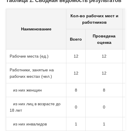
Таблица 1. Сводная ведомость результатов
Кол-во рабочих мест и
К
работников
Наименование
Проведена
К
Всего
оценка
Рабочие места (ед.)
12
12
Работники, занятые на
12
12
рабочих местах (чел.)
из них женщин
8
8
из них лиц в возрасте до
0
0
18 лет
из них инвалидов
1
1